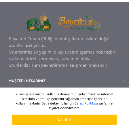
Beyaltun Çoban Çiftliği olarak yıllardır sizlere
doğal
ürünler üretiyoruz.
Ürünlerimiz ev yapımı olup, üretim aşamasında hiçbir
katkı maddesi içermeyen, tamamen doğal
ürünlerdir.
Tüm peynirlerimiz ise şirden mayalıdır.
MÜŞTERI HESABINIZ
BILGILENDIRME
Alışveriş sitemizde, kullanıcı deneyimini geliştirmek ve internet
sitesinin verimli çalışmasını sağlamak amacıyla çerezler
MÜŞTERI HIZMETLERI
kullanılmaktadır. Daha detaylı bilgi için
Çerez Politikası
sayfamızı
ziyaret edebilirsiniz.
WHATSAPP DESTEK
Ada Web Tasarım
Tasarım ve Kodlama
ÜRÜNLERI FILTRELE
Kabul Et