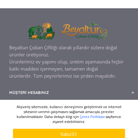
Beyaltun Çoban Çiftliği olarak yıllardır sizlere
doğal
ürünler üretiyoruz.
Ürünlerimiz ev yapımı olup, üretim aşamasında hiçbir
katkı maddesi içermeyen, tamamen doğal
ürünlerdir.
Tüm peynirlerimiz ise şirden mayalıdır.
MÜŞTERI HESABINIZ
BILGILENDIRME
Alışveriş sitemizde, kullanıcı deneyimini geliştirmek ve internet
sitesinin verimli çalışmasını sağlamak amacıyla çerezler
MÜŞTERI HIZMETLERI
kullanılmaktadır. Daha detaylı bilgi için
Çerez Politikası
sayfamızı
ziyaret edebilirsiniz.
WHATSAPP DESTEK
Ada Web Tasarım
Tasarım ve Kodlama
ÜRÜNLERI FILTRELE
Kabul Et