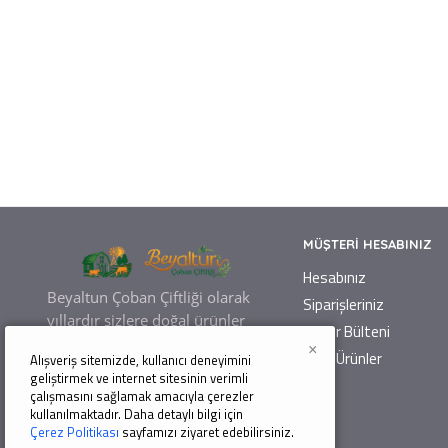
MÜŞTERI HESABINIZ
Hesabınız
Beyaltun Çoban Çiftliği olarak
Siparişleriniz
yıllardır sizlere
doğal ürünler
Haber Bülteni
üretiyoruz.
×
Tüm Ürünler
Alışveriş sitemizde, kullanıcı deneyimini
Ürünlerimiz ev yapımı olup,
geliştirmek ve internet sitesinin verimli
üretim aşamasında hiçbir katkı
çalışmasını sağlamak amacıyla çerezler
maddesi içermeyen, tamamen
kullanılmaktadır. Daha detaylı bilgi için
Çerez Politikası
sayfamızı ziyaret edebilirsiniz.
doğal ürünlerdir.
Tüm