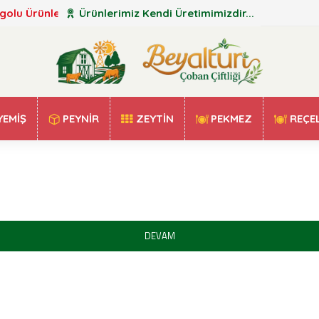
golu Ürünler
Ürünlerimiz Kendi Üretimimizdir...
YEMIŞ
PEYNIR
ZEYTIN
PEKMEZ
REÇE
DEVAM