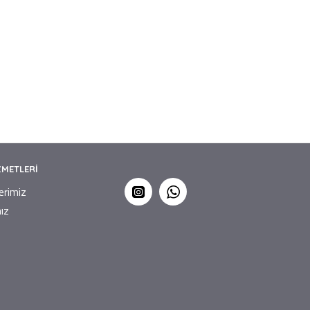
ZMETLERI
lerimiz
ız