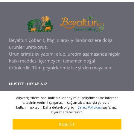
Beyaltun Çoban Çiftliği olarak yıllardır sizlere
doğal
ürünler üretiyoruz.
Ürünlerimiz ev yapımı olup, üretim aşamasında hiçbir
katkı maddesi içermeyen, tamamen doğal
ürünlerdir.
Tüm peynirlerimiz ise şirden mayalıdır.
MÜŞTERI HESABINIZ
BILGILENDIRME
Alışveriş sitemizde, kullanıcı deneyimini geliştirmek ve internet
sitesinin verimli çalışmasını sağlamak amacıyla çerezler
MÜŞTERI HIZMETLERI
kullanılmaktadır. Daha detaylı bilgi için
Çerez Politikası
sayfamızı
ziyaret edebilirsiniz.
Ada Web Tasarım
Tasarım ve Kodlama
Kabul Et